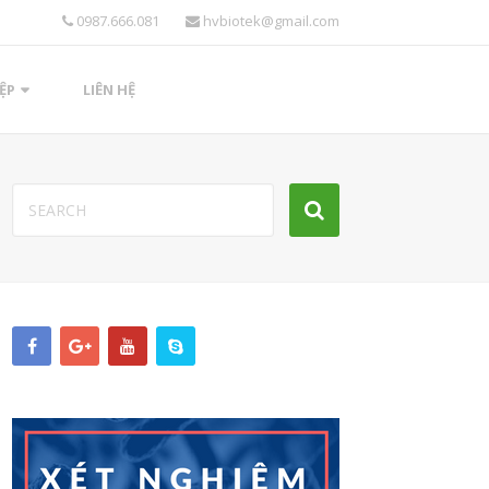
0987.666.081
hvbiotek@gmail.com
ỆP
LIÊN HỆ