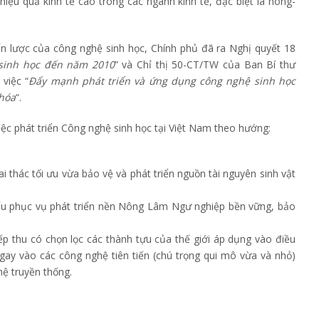
hiệu quả kinh tế cao trong các ngành kinh tế, đặc biệt là nông-
ến lược của công nghệ sinh học, Chính phủ đã ra Nghị quyết 18
 sinh học đến năm 2010
” và Chỉ thị 50-CT/TW của Ban Bí thư
việc “
Đẩy mạnh phát triển và ứng dụng công nghệ sinh học
 hóa
“.
iệc phát triển Công nghệ sinh học tại Việt Nam theo hướng:
 thác tối ưu vừa bảo vệ và phát triển nguồn tài nguyên sinh vật
ếu phục vụ phát triển nền Nông Lâm Ngư nghiệp bền vững, bảo
iếp thu có chọn lọc các thành tựu của thế giới áp dụng vào điều
gay vào các công nghệ tiên tiến (chú trọng qui mô vừa và nhỏ)
hệ truyền thống.